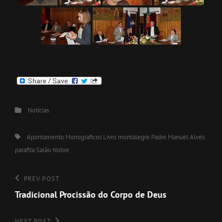
Categories
Notícias
Tags,
Apontamento Monograficos
Livro
montalegre
Padre Manuel Alves
parafita
Salão Nobre
Navegação
Previous
PREV POST
Post
Tradicional Procissão do Corpo de Deus
de
artigos
NEXT POST