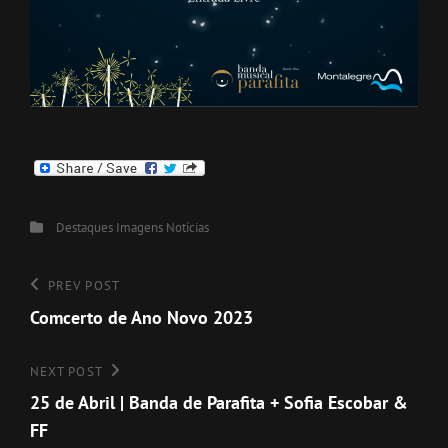
Categories
Destaques
Imagens
Notícias
Navegação
Previous
PREV POST
Post
Comcerto de Ano Novo 2023
de
artigos
Next
NEXT POST
Post
25 de Abril | Banda de Parafita + Sofia Escobar &
FF