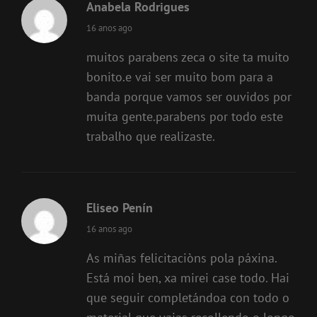
Anabela Rodrigues
says:
16 anos ago
muitos parabens zeca o site ta muito
bonito.e vai ser muito bom para a
banda porque vamos ser ouvidos por
muita gente.parabens por todo este
trabalho que realizaste.
Eliseo Penín
says:
16 anos ago
As miñas felicitaciòns pola páxina.
Está moi ben, xa mirei case todo. Hai
que seguir completándoa con todo o