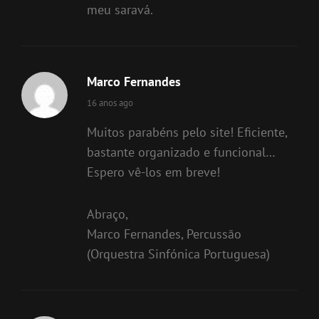
meu saravá.
Marco Fernandes
says:
16 anos ago
Muitos parabéns pelo site! Eficiente,
bastante organizado e funcional…
Espero vê-los em breve!
Abraço,
Marco Fernandes, Percussão
(Orquestra Sinfónica Portuguesa)