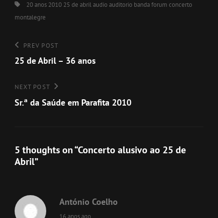
Tags,
20 anos
2010
25 de abril
audio
auditorio
banda forum
concerto
montalegre
Navegação
Previous
PREV POST
Post
25 de Abril – 36 anos
de
artigos
Next
NEXT POST
Post
Sr.ª da Saúde em Parafita 2010
5 thoughts on “
Concerto alusivo ao 25 de
Abril
”
António Coelho
says:
16 anos ago