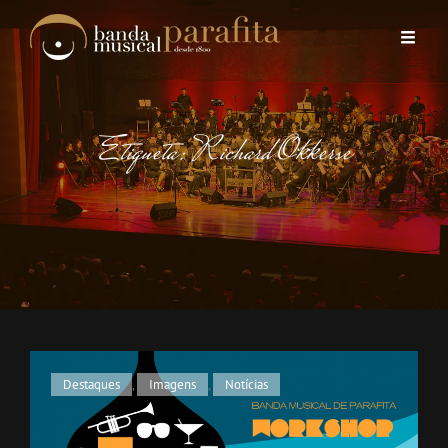
Etiqueta:
Richard Okkerse
Cat
Destaques
,
Imagens
,
Notícias
Links