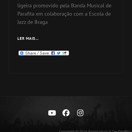
ligeira promovido pela Banda Musical de
Parafita em colaboração com a Escola de
Jazz de Braga
WORKSHOP
LER MAIS…
DE
JAZZ,
IMPROVISAÇÃO
E
MÚSICA
LIGEIRA
Youtube
Facebook
Instagram
Copyright © 2026
Banda Musical De Parafita
|